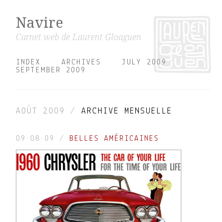
Navire
Carnet web de Laurent Gloaguen
INDEX
ARCHIVES
JULY 2009
SEPTEMBER 2009
AOÛT 2009 /
ARCHIVE MENSUELLE
09·08·09
/
BELLES AMÉRICAINES