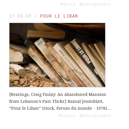
#genre, #photographie
17·08·09
/
POUR LE LIBAN
[Bearings, Craig Finlay: An Abandoned Mansion
from Lebanon’s Past. Flickr.] Kamal Joumblatt,
“Pour le Liban” (Stock, Forum du monde - 1978)….
#livres, #photographie