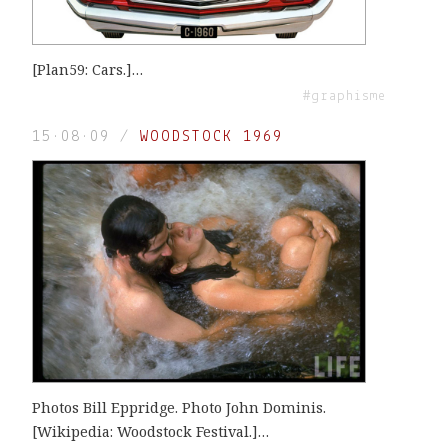
[Plan59: Cars.]…
#graphisme
15·08·09
/
WOODSTOCK 1969
Photos Bill Eppridge. Photo John Dominis.
[Wikipedia: Woodstock Festival.]…