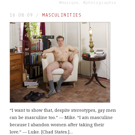
#musique, #photographie
16·08·09
/
MASCULINITIES
“I want to show that, despite stereotypes, gay men
can be masculine too.” — Mike. “I am masculine
because I abandon women after taking their
love.” — Luke. [Chad States.]…