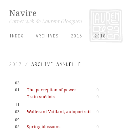
Navire
Carnet web de Laurent Gloaguen
INDEX
ARCHIVES
2016
2018
2017 /
ARCHIVE ANNUELLE
03
01
The perception of power
0
Train suédois
0
11
03
Wallerant Vaillant, autoportrait
0
09
05
Spring blossoms
0