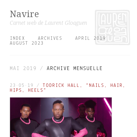
Navire
Carnet web de Laurent Gloaguen
INDEX
ARCHIVES
APRIL 2019
AUGUST 2023
MAI 2019 /
ARCHIVE MENSUELLE
23·05·19
/
TODRICK HALL, “NAILS, HAIR,
HIPS, HEELS”