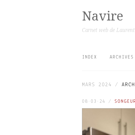
Navire
Carnet web de Lauren
INDEX
ARCHIVES
MARS 2024 /
ARCH
08·03·24
/
SONGEU