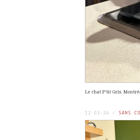
Le chat P’tit Gris. Montré
12·03·24
/
SANS C