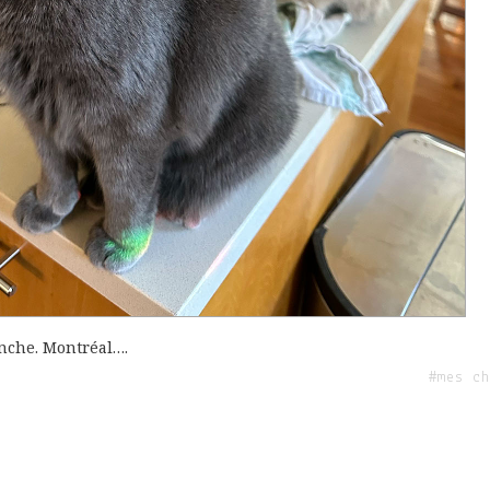
lanche. Montréal….
#mes ch