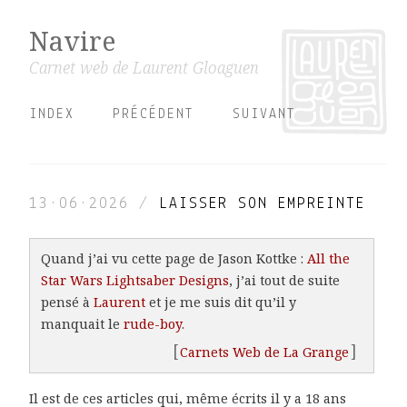
Navire
Carnet web de Laurent Gloaguen
INDEX
PRÉCÉDENT
SUIVANT
13·06·2026
/
LAISSER SON EMPREINTE
Quand j’ai vu cette page de Jason Kottke :
All the
Star Wars Lightsaber Designs
, j’ai tout de suite
pensé à
Laurent
et je me suis dit qu’il y
manquait le
rude-boy
.
Carnets Web de La Grange
Il est de ces articles qui, même écrits il y a 18 ans