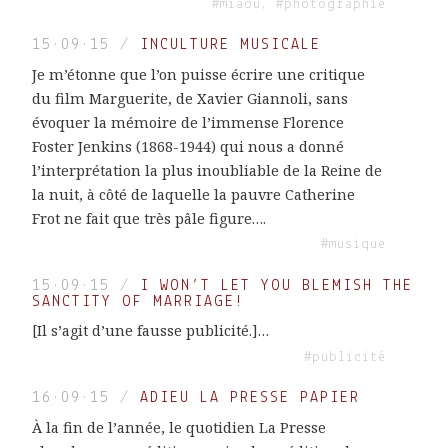
#miaou, #photographie
15·09·15
/
INCULTURE MUSICALE
Je m’étonne que l’on puisse écrire une critique
du film Marguerite, de Xavier Giannoli, sans
évoquer la mémoire de l’immense Florence
Foster Jenkins (1868-1944) qui nous a donné
l’interprétation la plus inoubliable de la Reine de
la nuit, à côté de laquelle la pauvre Catherine
Frot ne fait que très pâle figure….
#musique
15·09·15
/
I WON’T LET YOU BLEMISH THE
SANCTITY OF MARRIAGE!
[Il s’agit d’une fausse publicité.]…
#publicité
16·09·15
/
ADIEU LA PRESSE PAPIER
À la fin de l’année, le quotidien La Presse