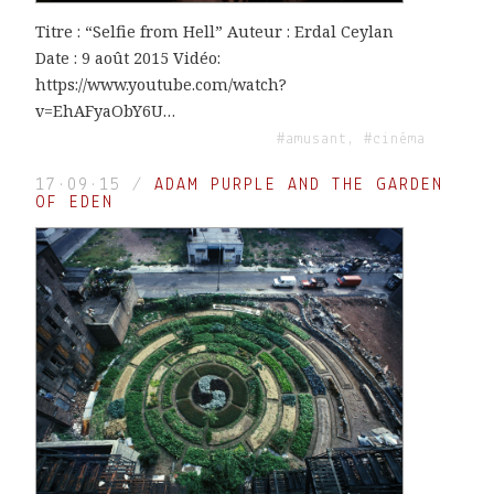
Titre : “Selfie from Hell” Auteur : Erdal Ceylan
Date : 9 août 2015 Vidéo:
https://www.youtube.com/watch?
v=EhAFyaObY6U…
#amusant, #cinéma
17·09·15
/
ADAM PURPLE AND THE GARDEN
OF EDEN