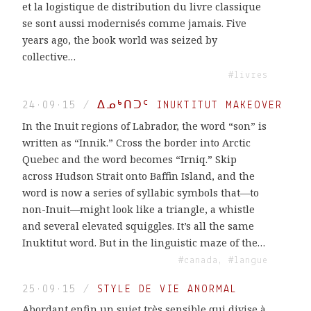
et la logistique de distribution du livre classique
se sont aussi modernisés comme jamais. Five
years ago, the book world was seized by
collective…
#livres
24·09·15
/
ᐃᓄᒃᑎᑐᑦ INUKTITUT MAKEOVER
In the Inuit regions of Labrador, the word “son” is
written as “Innik.” Cross the border into Arctic
Quebec and the word becomes “Irniq.” Skip
across Hudson Strait onto Baffin Island, and the
word is now a series of syllabic symbols that—to
non-Inuit—might look like a triangle, a whistle
and several elevated squiggles. It’s all the same
Inuktitut word. But in the linguistic maze of the…
#canada, #langue
25·09·15
/
STYLE DE VIE ANORMAL
Abordant enfin un sujet très sensible qui divise à