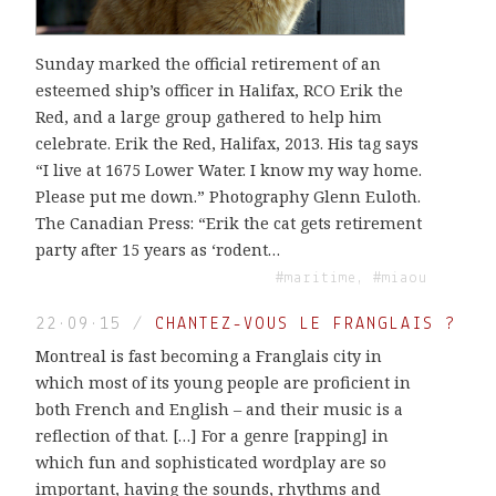
Sunday marked the official retirement of an
esteemed ship’s officer in Halifax, RCO Erik the
Red, and a large group gathered to help him
celebrate. Erik the Red, Halifax, 2013. His tag says
“I live at 1675 Lower Water. I know my way home.
Please put me down.” Photography Glenn Euloth.
The Canadian Press: “Erik the cat gets retirement
party after 15 years as ‘rodent…
#maritime, #miaou
22·09·15
/
CHANTEZ-VOUS LE FRANGLAIS ?
Montreal is fast becoming a Franglais city in
which most of its young people are proficient in
both French and English – and their music is a
reflection of that. […] For a genre [rapping] in
which fun and sophisticated wordplay are so
important, having the sounds, rhythms and