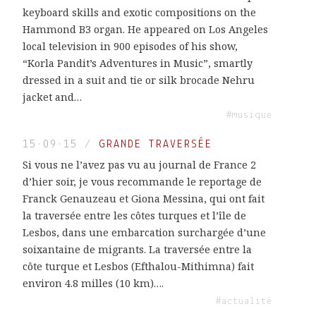
keyboard skills and exotic compositions on the
Hammond B3 organ. He appeared on Los Angeles
local television in 900 episodes of his show,
“Korla Pandit’s Adventures in Music”, smartly
dressed in a suit and tie or silk brocade Nehru
jacket and…
#musique
15·09·15
/
GRANDE TRAVERSÉE
Si vous ne l’avez pas vu au journal de France 2
d’hier soir, je vous recommande le reportage de
Franck Genauzeau et Giona Messina, qui ont fait
la traversée entre les côtes turques et l’île de
Lesbos, dans une embarcation surchargée d’une
soixantaine de migrants. La traversée entre la
côte turque et Lesbos (Efthalou-Mithimna) fait
environ 4.8 milles (10 km)….
#actualité