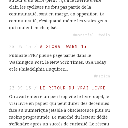
autour d’un terre-plein”. Ça a le mérite d’être
clair, les cyclistes ne font pas partie de la
communauté, sont en marge, en opposition. La
communauté, c’est quand même les vraies gens
qui roulent en char, tsé……
#montréal, #vélo
23·09·15
/
A GLOBAL WARNING
Publicité FFRF pleine page parue dans le
Washington Post, le New York Times, USA Today
et le Philadelphia Enquirer….
#merica
23·09·15
/
LE RETOUR DU VRAI LIVRE
On avait enterré un peu trop vite le livre-objet, le
vrai livre en papier qui peut durer des décennies
face au numérique jetable à obsolescence plus ou
moins programmée. Le marché du lecteur dédié
s’effondre après un succès de curiosité. Le réseau