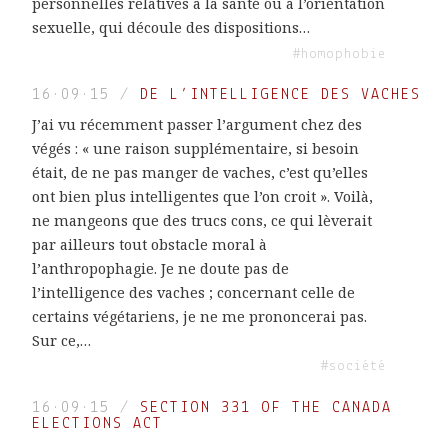
personnelles relatives à la santé ou à l’orientation
sexuelle, qui découle des dispositions…
#homophobie
16·09·15
/
DE L’INTELLIGENCE DES VACHES
J’ai vu récemment passer l’argument chez des
végés : « une raison supplémentaire, si besoin
était, de ne pas manger de vaches, c’est qu’elles
ont bien plus intelligentes que l’on croit ». Voilà,
ne mangeons que des trucs cons, ce qui lèverait
par ailleurs tout obstacle moral à
l’anthropophagie. Je ne doute pas de
l’intelligence des vaches ; concernant celle de
certains végétariens, je ne me prononcerai pas.
Sur ce,…
#société
16·09·15
/
SECTION 331 OF THE CANADA
ELECTIONS ACT