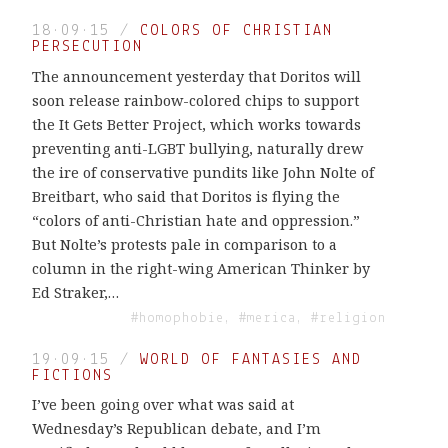
18·09·15
/
COLORS OF CHRISTIAN
PERSECUTION
The announcement yesterday that Doritos will
soon release rainbow-colored chips to support
the It Gets Better Project, which works towards
preventing anti-LGBT bullying, naturally drew
the ire of conservative pundits like John Nolte of
Breitbart, who said that Doritos is flying the
“colors of anti-Christian hate and oppression.”
But Nolte’s protests pale in comparison to a
column in the right-wing American Thinker by
Ed Straker,…
#homophobie, #merica, #religion
19·09·15
/
WORLD OF FANTASIES AND
FICTIONS
I’ve been going over what was said at
Wednesday’s Republican debate, and I’m