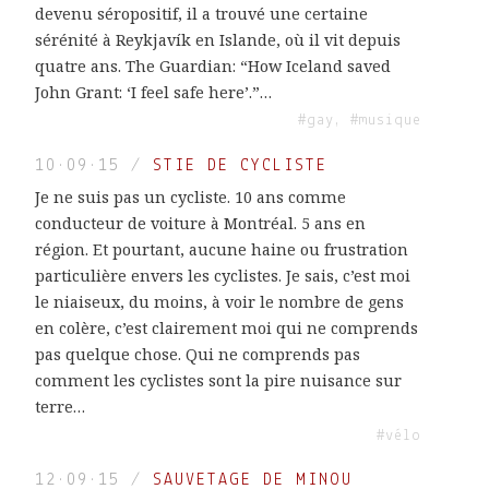
devenu séropositif, il a trouvé une certaine
sérénité à Reykjavík en Islande, où il vit depuis
quatre ans. The Guardian: “How Iceland saved
John Grant: ‘I feel safe here’.”…
#gay, #musique
10·09·15
/
STIE DE CYCLISTE
Je ne suis pas un cycliste. 10 ans comme
conducteur de voiture à Montréal. 5 ans en
région. Et pourtant, aucune haine ou frustration
particulière envers les cyclistes. Je sais, c’est moi
le niaiseux, du moins, à voir le nombre de gens
en colère, c’est clairement moi qui ne comprends
pas quelque chose. Qui ne comprends pas
comment les cyclistes sont la pire nuisance sur
terre…
#vélo
12·09·15
/
SAUVETAGE DE MINOU