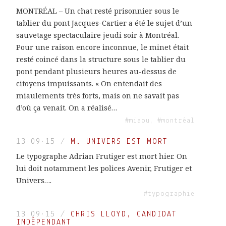
MONTRÉAL – Un chat resté prisonnier sous le
tablier du pont Jacques-Cartier a été le sujet d’un
sauvetage spectaculaire jeudi soir à Montréal.
Pour une raison encore inconnue, le minet était
resté coincé dans la structure sous le tablier du
pont pendant plusieurs heures au-dessus de
citoyens impuissants. « On entendait des
miaulements très forts, mais on ne savait pas
d’où ça venait. On a réalisé…
#miaou, #montréal
13·09·15
/
M. UNIVERS EST MORT
Le typographe Adrian Frutiger est mort hier. On
lui doit notamment les polices Avenir, Frutiger et
Univers….
#typographie
13·09·15
/
CHRIS LLOYD, CANDIDAT
INDÉPENDANT