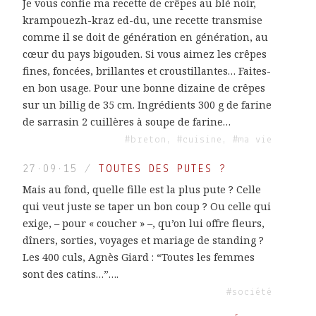
Je vous confie ma recette de crêpes au blé noir,
krampouezh-kraz ed-du, une recette transmise
comme il se doit de génération en génération, au
cœur du pays bigouden. Si vous aimez les crêpes
fines, foncées, brillantes et croustillantes… Faites-
en bon usage. Pour une bonne dizaine de crêpes
sur un billig de 35 cm. Ingrédients 300 g de farine
de sarrasin 2 cuillères à soupe de farine…
#breton, #cuisine, #ma vie
27·09·15
/
TOUTES DES PUTES ?
Mais au fond, quelle fille est la plus pute ? Celle
qui veut juste se taper un bon coup ? Ou celle qui
exige, – pour « coucher » –, qu’on lui offre fleurs,
dîners, sorties, voyages et mariage de standing ?
Les 400 culs, Agnès Giard : “Toutes les femmes
sont des catins…”….
#société