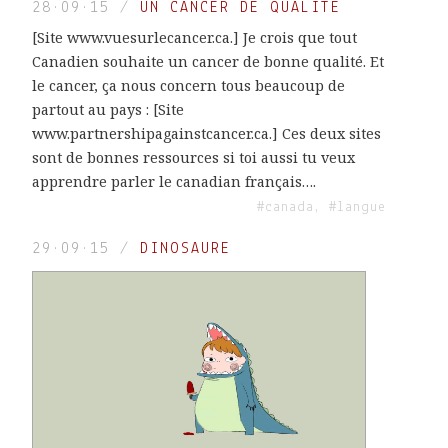
28·09·15
/
UN CANCER DE QUALITÉ
[Site www.vuesurlecancer.ca.] Je crois que tout
Canadien souhaite un cancer de bonne qualité. Et
le cancer, ça nous concern tous beaucoup de
partout au pays : [Site
www.partnershipagainstcancer.ca.] Ces deux sites
sont de bonnes ressources si toi aussi tu veux
apprendre parler le canadian français….
#canada, #langue
29·09·15
/
DINOSAURE