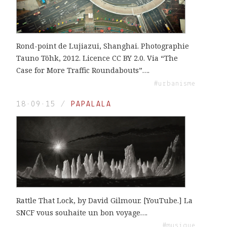
Rond-point de Lujiazui, Shanghai. Photographie
Tauno Tõhk, 2012. Licence CC BY 2.0. Via “The
Case for More Traffic Roundabouts”….
#urbanisme
18·09·15
/
PAPALALA
Rattle That Lock, by David Gilmour. [YouTube.] La
SNCF vous souhaite un bon voyage….
#musique