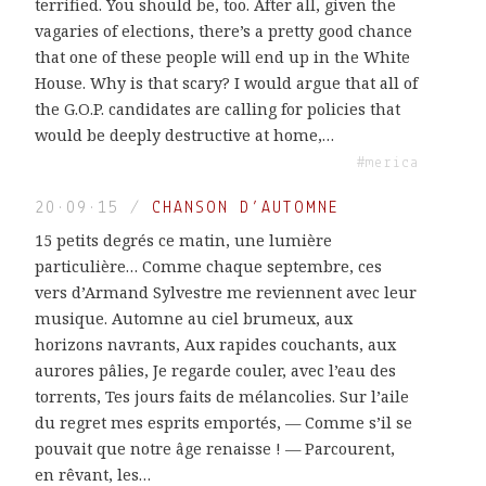
terrified. You should be, too. After all, given the
vagaries of elections, there’s a pretty good chance
that one of these people will end up in the White
House. Why is that scary? I would argue that all of
the G.O.P. candidates are calling for policies that
would be deeply destructive at home,…
#merica
20·09·15
/
CHANSON D’AUTOMNE
15 petits degrés ce matin, une lumière
particulière… Comme chaque septembre, ces
vers d’Armand Sylvestre me reviennent avec leur
musique. Automne au ciel brumeux, aux
horizons navrants, Aux rapides couchants, aux
aurores pâlies, Je regarde couler, avec l’eau des
torrents, Tes jours faits de mélancolies. Sur l’aile
du regret mes esprits emportés, — Comme s’il se
pouvait que notre âge renaisse ! — Parcourent,
en rêvant, les…