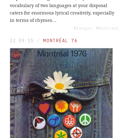
vocabulary of two languages at your disposal
caters for enormous lyrical creativity, especially
in terms of rhymes….
#langue, #montréal
22·09·15
/
MONTRÉAL 76