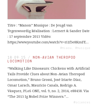
Titre : “Manon” Musique : De Jeugd van
Tegenwoordig Réalisation : Lernert & Sander Date
: 17 septembre 2015 Vidéo:
https://www.youtube.com/watch?v=ri1f5e8KmFE…
#miaou, #musique
18·09·15
/
NON-AVIAN THEROPOD
LOCOMOTION
“Walking Like Dinosaurs: Chickens with Artificial
Tails Provide Clues about Non-Avian Theropod
Locomotion,” Bruno Grossi, José Iriarte-Díaz,
Omar Larach, Mauricio Canals, Rodrigo A.
Vásquez, PLoS ONE, vol. 9, no. 2, 2014, e88458. Via
“The 2015 Ig Nobel Prize Winners.”…
#sciences