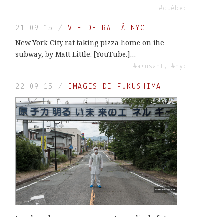
#québec
21·09·15
/
VIE DE RAT À NYC
New York City rat taking pizza home on the
subway, by Matt Little. [YouTube.]…
#amusant, #nyc
22·09·15
/
IMAGES DE FUKUSHIMA