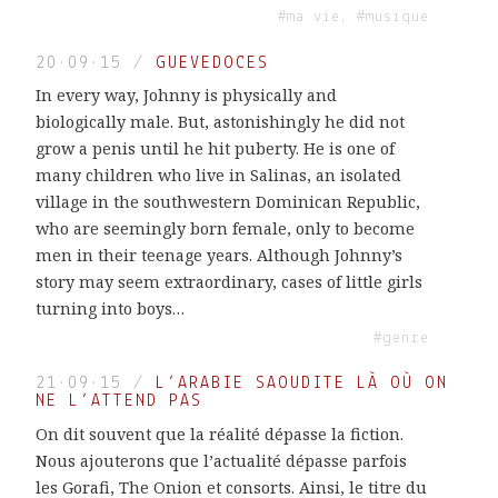
#ma vie, #musique
20·09·15
/
GUEVEDOCES
In every way, Johnny is physically and
biologically male. But, astonishingly he did not
grow a penis until he hit puberty. He is one of
many children who live in Salinas, an isolated
village in the southwestern Dominican Republic,
who are seemingly born female, only to become
men in their teenage years. Although Johnny’s
story may seem extraordinary, cases of little girls
turning into boys…
#genre
21·09·15
/
L’ARABIE SAOUDITE LÀ OÙ ON
NE L’ATTEND PAS
On dit souvent que la réalité dépasse la fiction.
Nous ajouterons que l’actualité dépasse parfois
les Gorafi, The Onion et consorts. Ainsi, le titre du