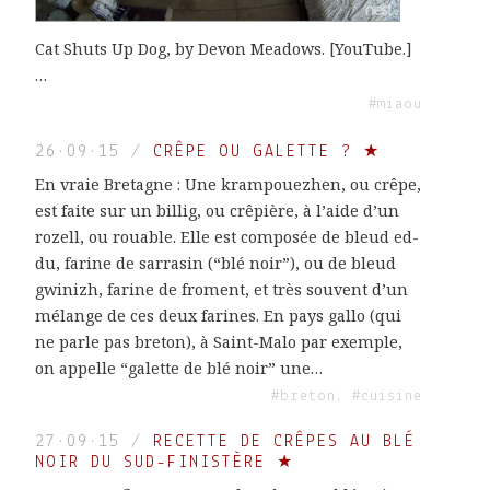
Cat Shuts Up Dog, by Devon Meadows. [YouTube.]
…
#miaou
26·09·15
/
CRÊPE OU GALETTE ? ★
En vraie Bretagne : Une krampouezhen, ou crêpe,
est faite sur un billig, ou crêpière, à l’aide d’un
rozell, ou rouable. Elle est composée de bleud ed-
du, farine de sarrasin (“blé noir”), ou de bleud
gwinizh, farine de froment, et très souvent d’un
mélange de ces deux farines. En pays gallo (qui
ne parle pas breton), à Saint-Malo par exemple,
on appelle “galette de blé noir” une…
#breton, #cuisine
27·09·15
/
RECETTE DE CRÊPES AU BLÉ
NOIR DU SUD-FINISTÈRE ★