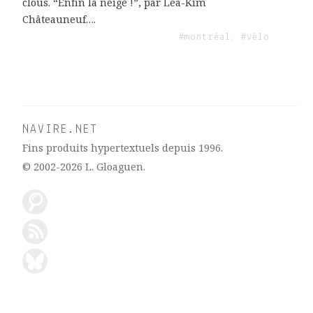
clous. “Enfin la neige !”, par Lëa-Kim
Châteauneuf….
#montréal, #vélo
NAVIRE.NET
Fins produits hypertextuels depuis 1996.
© 2002-2026
L. Gloaguen
.