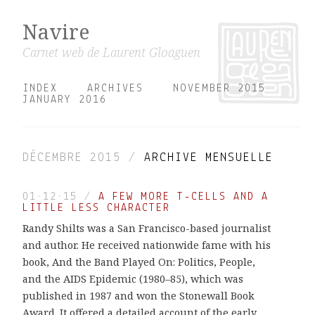
Navire
Carnet web de Laurent Gloaguen
INDEX
ARCHIVES
NOVEMBER 2015
JANUARY 2016
DÉCEMBRE 2015 /
ARCHIVE MENSUELLE
01·12·15
/
A FEW MORE T-CELLS AND A
LITTLE LESS CHARACTER
Randy Shilts was a San Francisco-based journalist
and author. He received nationwide fame with his
book, And the Band Played On: Politics, People,
and the AIDS Epidemic (1980–85), which was
published in 1987 and won the Stonewall Book
Award. It offered a detailed account of the early