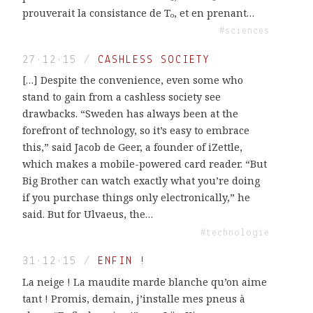
prouverait la consistance de T₀, et en prenant…
#sciences
27·12·15
/
CASHLESS SOCIETY
[…] Despite the convenience, even some who
stand to gain from a cashless society see
drawbacks. “Sweden has always been at the
forefront of technology, so it’s easy to embrace
this,” said Jacob de Geer, a founder of iZettle,
which makes a mobile-powered card reader. “But
Big Brother can watch exactly what you’re doing
if you purchase things only electronically,” he
said. But for Ulvaeus, the…
#technologie
31·12·15
/
ENFIN !
La neige ! La maudite marde blanche qu’on aime
tant ! Promis, demain, j’installe mes pneus à