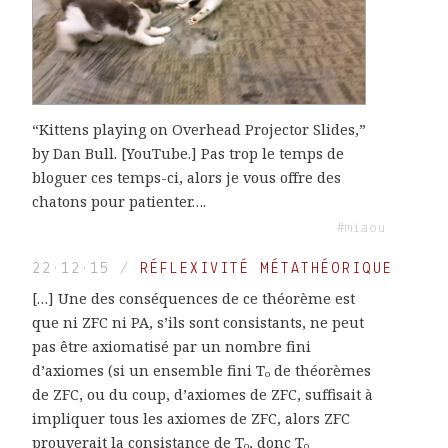
“Kittens playing on Overhead Projector Slides,”
by Dan Bull. [YouTube.] Pas trop le temps de
bloguer ces temps-ci, alors je vous offre des
chatons pour patienter….
#miaou
22·12·15
/
RÉFLEXIVITÉ MÉTATHÉORIQUE
[…] Une des conséquences de ce théorème est
que ni ZFC ni PA, s’ils sont consistants, ne peut
pas être axiomatisé par un nombre fini
d’axiomes (si un ensemble fini T₀ de théorèmes
de ZFC, ou du coup, d’axiomes de ZFC, suffisait à
impliquer tous les axiomes de ZFC, alors ZFC
prouverait la consistance de T₀, donc T₀