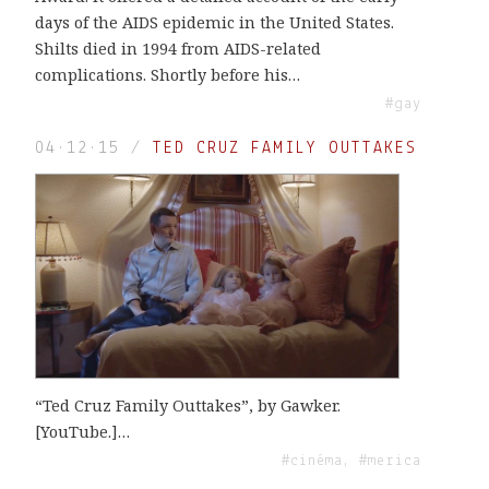
days of the AIDS epidemic in the United States.
Shilts died in 1994 from AIDS-related
complications. Shortly before his…
#gay
04·12·15
/
TED CRUZ FAMILY OUTTAKES
“Ted Cruz Family Outtakes”, by Gawker.
[YouTube.]…
#cinéma, #merica