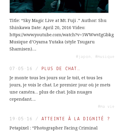
Title: “Sky Magic Live at Mt. Fuji .” Author: Shu
Shinkawa Date: April 20, 2016 Video:
https://www.youtube.com/watch?v=5WWwvIgGbkg
Musique d’Oyama Yutaka (style Tsugaru
Shamisen)….
#japon, #musique
07·05·16
/
PLUS DE CHAT…
Je monte tous les jours sur le toit, et tous les
jours, je vois le chat. Le premier jour où je mets
une caméra… plus de chat. Jolis nuages
cependant….
#ma vie
19·05·16
/
ATTEINTE À LA DIGNITÉ ?
Petapixel : “Photographer Facing Criminal