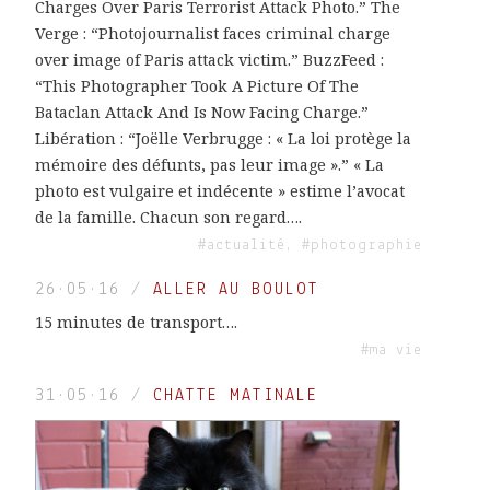
Charges Over Paris Terrorist Attack Photo.” The
Verge : “Photojournalist faces criminal charge
over image of Paris attack victim.” BuzzFeed :
“This Photographer Took A Picture Of The
Bataclan Attack And Is Now Facing Charge.”
Libération : “Joëlle Verbrugge : « La loi protège la
mémoire des défunts, pas leur image ».” « La
photo est vulgaire et indécente » estime l’avocat
de la famille. Chacun son regard….
#actualité, #photographie
26·05·16
/
ALLER AU BOULOT
15 minutes de transport….
#ma vie
31·05·16
/
CHATTE MATINALE