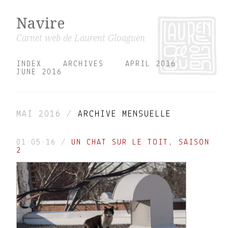
Navire
Carnet web de Laurent Gloaguen
INDEX
ARCHIVES
APRIL 2016
JUNE 2016
MAI 2016 /
ARCHIVE MENSUELLE
01·05·16
/
UN CHAT SUR LE TOIT, SAISON
2