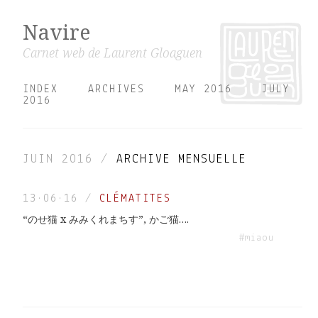
Navire
Carnet web de Laurent Gloaguen
INDEX
ARCHIVES
MAY 2016
JULY
2016
JUIN 2016 /
ARCHIVE MENSUELLE
13·06·16
/
CLÉMATITES
“のせ猫 x みみくれまちす”, かご猫….
#miaou