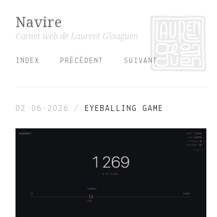
Navire
Carnet web de Laurent Gloaguen
INDEX
PRÉCÉDENT
SUIVANT
02·06·2026
/
EYEBALLING GAME