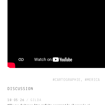
#CARTOGRAPHIE
,
#MERICA
DISCUSSION
18·05·26
/ GILDA