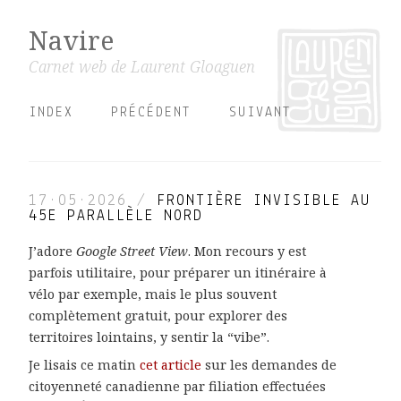
Navire
Carnet web de Laurent Gloaguen
INDEX
PRÉCÉDENT
SUIVANT
17·05·2026
/
FRONTIÈRE INVISIBLE AU
45E PARALLÈLE NORD
J’adore
Google Street View
. Mon recours y est
parfois utilitaire, pour préparer un itinéraire à
vélo par exemple, mais le plus souvent
complètement gratuit, pour explorer des
territoires lointains, y sentir la “vibe”.
Je lisais ce matin
cet article
sur les demandes de
citoyenneté canadienne par filiation effectuées