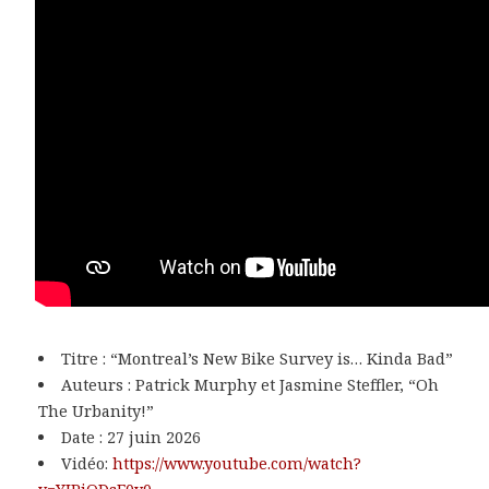
Titre : “Montreal’s New Bike Survey is… Kinda Bad”
Auteurs : Patrick Murphy et Jasmine Steffler, “Oh
The Urbanity!”
Date : 27 juin 2026
Vidéo:
https://www.youtube.com/watch?