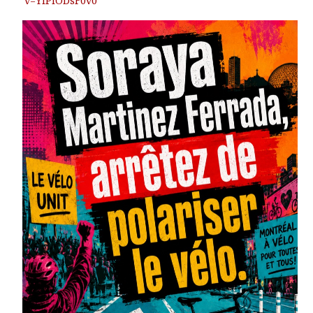
v=YIPiODsF0v0